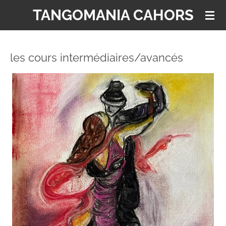
TANGOMANIA CAHORS
Passer
au
contenu
principal
les cours intermédiaires/avancés